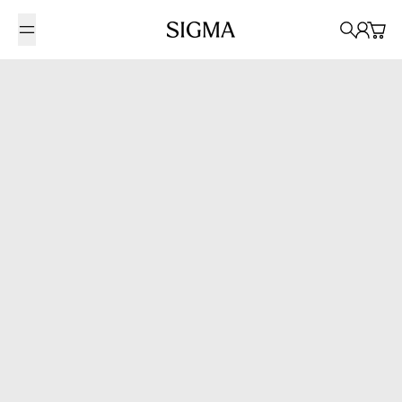
Saltar al contenido
Sigma Photo Mexico
Búsqueda
Cuenta
Carrit